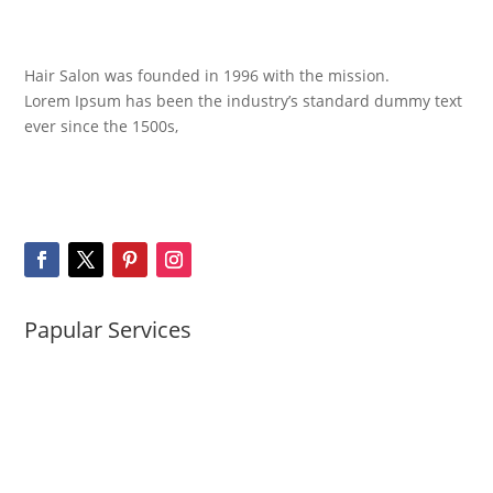
Hair Salon was founded in 1996 with the mission.
Lorem Ipsum has been the industry’s standard dummy text
ever since the 1500s,
READ MORE
Papular Services
Haircuts & Styling
Beard Treatment
Coloring Services