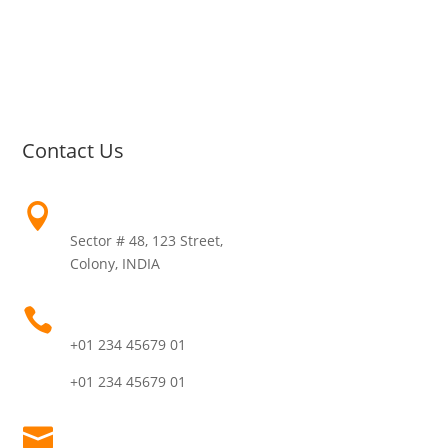
Beard Waxing
Shaving
Makeup
Manicure
Contact Us
Address

Sector # 48, 123 Street,
Colony, INDIA
Call Us

+01 234 45679 01
+01 234 45679 01
Email
