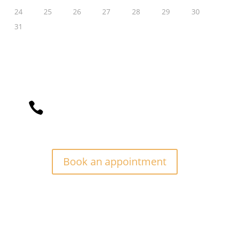
24
25
26
27
28
29
30
31
Divi Barber Theme is a vintage design

barber that focuses on your beard’s
best experience.
Book an appointment