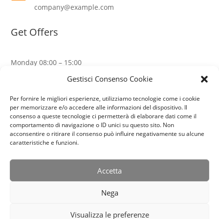
company@example.com
Get Offers
Monday
08:00 – 15:00
Tuesday
10:00 – 16:00
Gestisci Consenso Cookie
Wednesday
08:00 – 15:00
Thursday
08:00 – 18:00
Per fornire le migliori esperienze, utilizziamo tecnologie come i cookie
Friday
07:00 – 19:00
per memorizzare e/o accedere alle informazioni del dispositivo. Il
consenso a queste tecnologie ci permetterà di elaborare dati come il
Saturday
CLOSED
comportamento di navigazione o ID unici su questo sito. Non
Sunday
CLOSED
acconsentire o ritirare il consenso può influire negativamente su alcune
caratteristiche e funzioni.
2
Accetta
Nega
Visualizza le preferenze