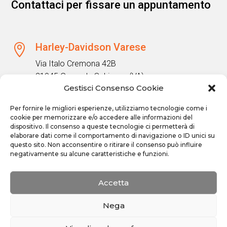
Contattaci per fissare un appuntamento
Harley-Davidson Varese

Via Italo Cremona 42B
21045 Gazzada Schianno (VA)
Gestisci Consenso Cookie
Contatti

Per fornire le migliori esperienze, utilizziamo tecnologie come i
cookie per memorizzare e/o accedere alle informazioni del
+39 0332 332663
dispositivo. Il consenso a queste tecnologie ci permetterà di
corinna@harley-davidson-varese.com
elaborare dati come il comportamento di navigazione o ID unici su
questo sito. Non acconsentire o ritirare il consenso può influire
negativamente su alcune caratteristiche e funzioni.
Orari apertura
}
Lunedì: 14.00-19.00
Accetta
Martedì-Venerdì: 09.00-12.30; 14.00-19-00
Sabato: 09.00-12.30; 14.30-18.00
Nega