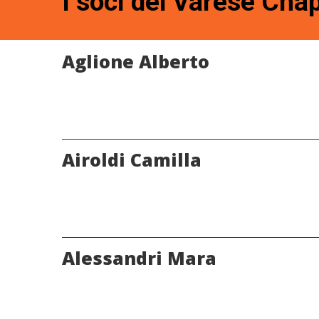
I soci del Varese Cha
Aglione Alberto
Airoldi Camilla
Alessandri Mara