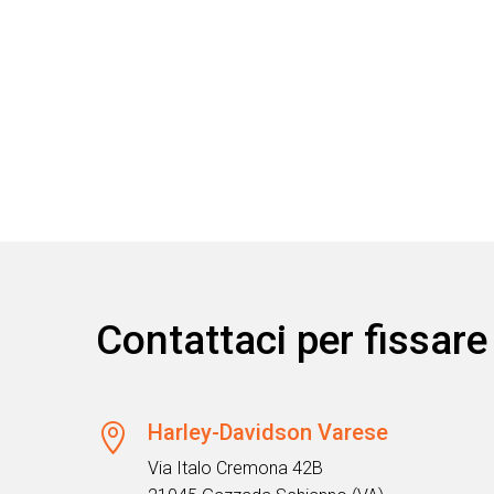
Contattaci per fissa
Harley-Davidson Varese

Via Italo Cremona 42B