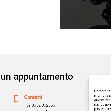
re un appuntamento
Per fornire
memorizzare
Contatti

queste tec
navigazione
+39 0332 332663
può influir