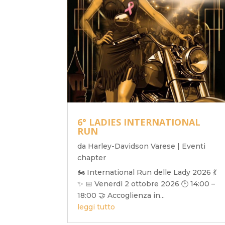
6° LADIES INTERNATIONAL
RUN
da
Harley-Davidson Varese
|
Eventi
chapter
🏍️ International Run delle Lady 2026 💃
✨ 📅 Venerdì 2 ottobre 2026 🕑 14:00 –
18:00 🤝 Accoglienza in...
leggi tutto