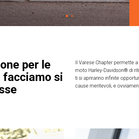
one per le
Il Varese Chapter permette a 
moto Harley-Davidson® di ritr
e facciamo si
ti si apriranno infinite opport
esse
cause meritevoli, e ovviament