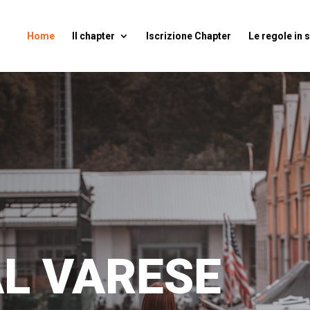
Home
Il chapter
Iscrizione Chapter
Le regole in 
AL VARESE