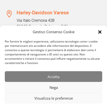
Harley-Davidson Varese

Via Italo Cremona 42B
21045 Gazzada Schianno (VA)
Gestisci Consenso Cookie
Contatti

Per fornire le migliori esperienze, utilizziamo tecnologie come i cookie
per memorizzare e/o accedere alle informazioni del dispositivo. Il
+39 0332 332663
consenso a queste tecnologie ci permetterà di elaborare dati come il
corinna@harley-davidson-varese.com
comportamento di navigazione o ID unici su questo sito. Non
acconsentire o ritirare il consenso può influire negativamente su alcune
caratteristiche e funzioni.
Orari apertura
}
Lunedì: 14.00-19.00
Accetta
Martedì-Venerdì: 09.00-12.30; 14.00-19-00
Sabato: 09.00-12.30; 14.30-18.00
Nega
Visualizza le preferenze